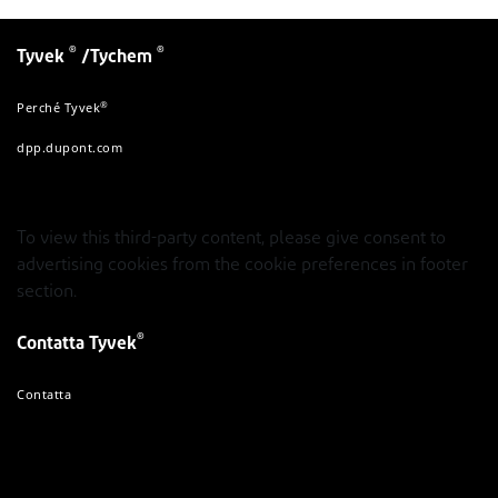
®
®
Tyvek
/Tychem
®
Perché Tyvek
dpp.dupont.com
To view this third-party content, please give consent to
advertising cookies from the cookie preferences in footer
section.
®
Contatta Tyvek
Contatta