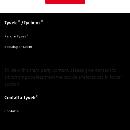
®
®
Tyvek
/Tychem
®
Perché Tyvek
dpp.dupont.com
To view this third-party content, please give consent to
advertising cookies from the cookie preferences in footer
section.
®
Contatta Tyvek
Contatta