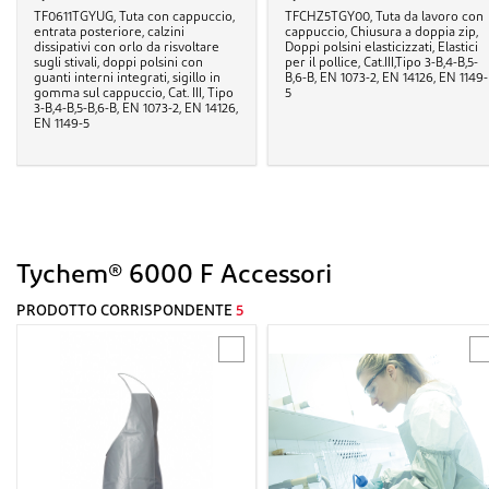
TF0611TGYUG, Tuta con cappuccio,
TFCHZ5TGY00, Tuta da lavoro con
entrata posteriore, calzini
cappuccio, Chiusura a doppia zip,
dissipativi con orlo da risvoltare
Doppi polsini elasticizzati, Elastici
sugli stivali, doppi polsini con
per il pollice, Cat.III,Tipo 3-B,4-B,5-
guanti interni integrati, sigillo in
B,6-B, EN 1073-2, EN 14126, EN 1149-
gomma sul cappuccio, Cat. III, Tipo
5
3-B,4-B,5-B,6-B, EN 1073-2, EN 14126,
EN 1149-5
Tychem® 6000 F Accessori
PRODOTTO CORRISPONDENTE
5