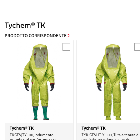
Tychem® TK
PRODOTTO CORRISPONDENTE
2
Tychem® TK
Tychem® TK
TKGEVJTYL00, Indumento
TYK GEVHT YL 00, Tuta a tenuta di
ermetico al gas, Sistema con
gas, Sistema a doppio guanto,