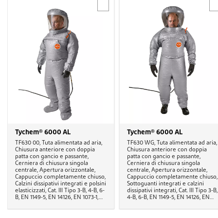
Tychem® 6000 AL
Tychem® 6000 AL
TF630 00, Tuta alimentata ad aria,
TF630 WG, Tuta alimentata ad aria,
Chiusura anteriore con doppia
Chiusura anteriore con doppia
patta con gancio e passante,
patta con gancio e passante,
Cerniera di chiusura singola
Cerniera di chiusura singola
centrale, Apertura orizzontale,
centrale, Apertura orizzontale,
Cappuccio completamente chiuso,
Cappuccio completamente chiuso,
Calzini dissipativi integrati e polsini
Sottoguanti integrati e calzini
elasticizzati, Cat. III Tipo 3-B, 4-B, 6-
dissipativi integrati, Cat. III Tipo 3-B,
B, EN 1149-5, EN 14126, EN 1073-1,
4-B, 6-B, EN 1149-5, EN 14126, EN
EN 14594
1073-1, EN 14594