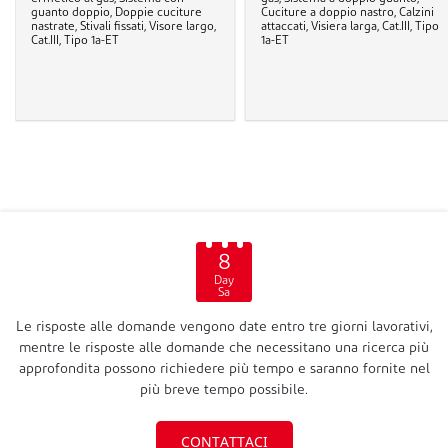
guanto doppio, Doppie cuciture
Cuciture a doppio nastro, Calzini
nastrate, Stivali fissati, Visore largo,
attaccati, Visiera larga, Cat.III, Tipo
Cat.III, Tipo 1a-ET
1a-ET
8
Day
Sa
Le risposte alle domande vengono date entro tre giorni lavorativi,
mentre le risposte alle domande che necessitano una ricerca più
approfondita possono richiedere più tempo e saranno fornite nel
più breve tempo possibile.
CONTATTACI