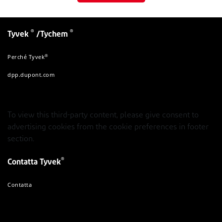
®
®
Tyvek
/Tychem
®
Perché Tyvek
dpp.dupont.com
To view this third-party content, please give consent to
advertising cookies from the cookie preferences in footer
section.
®
Contatta Tyvek
Contatta