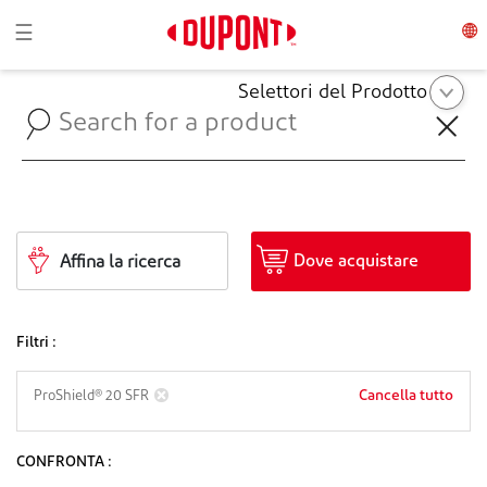
Toggle navigation
☰
Selettori del Prodotto
Dove acquistare
Affina la ricerca
Filtri :
Cancella tutto
ProShield® 20 SFR
CONFRONTA :