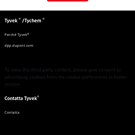
®
®
Tyvek
/Tychem
®
Perché Tyvek
dpp.dupont.com
To view this third-party content, please give consent to
advertising cookies from the cookie preferences in footer
section.
®
Contatta Tyvek
Contatta