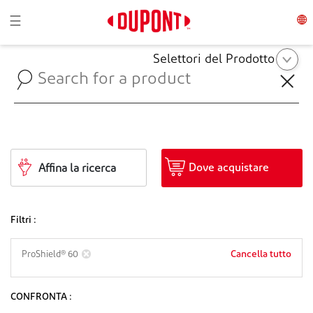
Toggle navigation
☰
Selettori del Prodotto
Dove acquistare
Affina la ricerca
Filtri :
Cancella tutto
ProShield® 60
CONFRONTA :