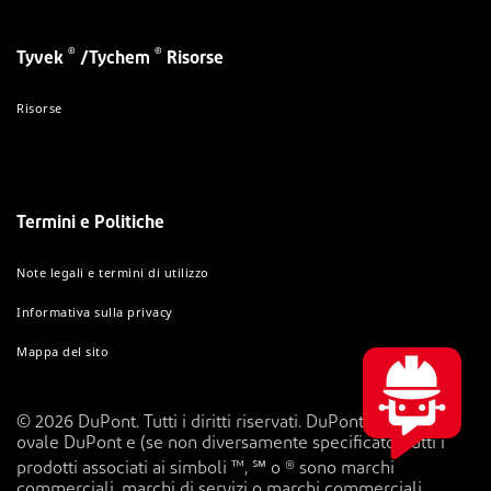
®
®
Tyvek
/Tychem
Risorse
Risorse
Termini e Politiche
Note legali e termini di utilizzo
Informativa sulla privacy
Mappa del sito
© 2026 DuPont. Tutti i diritti riservati. DuPont™, il logo
ovale DuPont e (se non diversamente specificato) tutti i
prodotti associati ai simboli ™, ℠ o ® sono marchi
commerciali, marchi di servizi o marchi commerciali