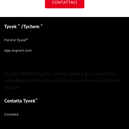
CONTATTACI
®
®
Tyvek
/Tychem
®
Perché Tyvek
dpp.dupont.com
To view this third-party content, please give consent to
advertising cookies from the cookie preferences in footer
section.
®
Contatta Tyvek
Contatta