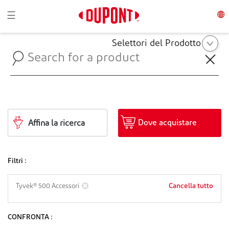
Toggle navigation
☰
Selettori del Prodotto
Dove acquistare
Affina la ricerca
Filtri :
Cancella tutto
Tyvek® 500 Accessori
CONFRONTA :