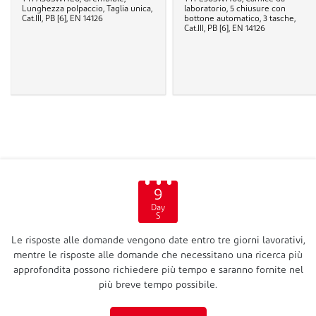
Lunghezza polpaccio, Taglia unica,
laboratorio, 5 chiusure con
Cat.III, PB [6], EN 14126
bottone automatico, 3 tasche,
Cat.III, PB [6], EN 14126
9
Day
S
Le risposte alle domande vengono date entro tre giorni lavorativi,
mentre le risposte alle domande che necessitano una ricerca più
approfondita possono richiedere più tempo e saranno fornite nel
più breve tempo possibile.