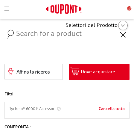
Toggle navigation
☰
Selettori del Prodotto
Dove acquistare
Affina la ricerca
Filtri :
Cancella tutto
Tychem® 6000 F Accessori
CONFRONTA :