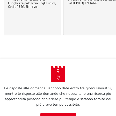
Lunghezza polpaccio, Taglia unica,
Cat.III, PB [3], EN 14126
Cat.III, PB [3], EN 14126
9
Day
S
Le risposte alle domande vengono date entro tre giorni lavorativi,
mentre le risposte alle domande che necessitano una ricerca più
approfondita possono richiedere più tempo e saranno fornite nel
più breve tempo possibile.