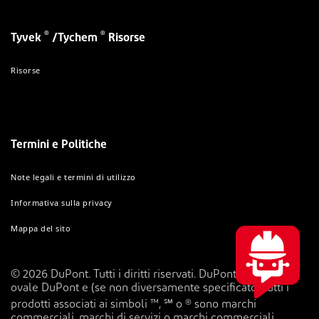
®
®
Tyvek
/Tychem
Risorse
Risorse
Termini e Politiche
Note legali e termini di utilizzo
Informativa sulla privacy
Mappa del sito
© 2026 DuPont. Tutti i diritti riservati. DuPont™, il logo
ovale DuPont e (se non diversamente specificato) tutti i
prodotti associati ai simboli ™, ℠ o ® sono marchi
commerciali, marchi di servizi o marchi commerciali