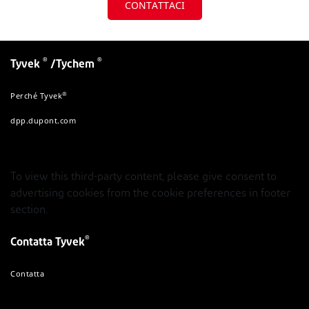
CONTATTACI
®
®
Tyvek
/Tychem
®
Perché Tyvek
dpp.dupont.com
To view this third-party content, please give consent to
advertising cookies from the cookie preferences in footer
section.
®
Contatta Tyvek
Contatta